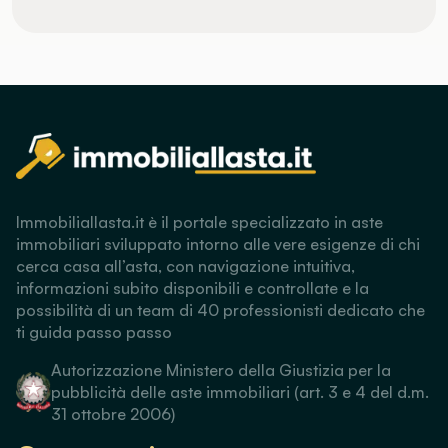
Immobiliallasta.it è il portale specializzato in aste
immobiliari sviluppato intorno alle vere esigenze di chi
cerca casa all’asta, con navigazione intuitiva,
informazioni subito disponibili e controllate e la
possibilità di un team di 40 professionisti dedicato che
ti guida passo passo
Autorizzazione Ministero della Giustizia per la
pubblicità delle aste immobiliari (art. 3 e 4 del d.m.
31 ottobre 2006)