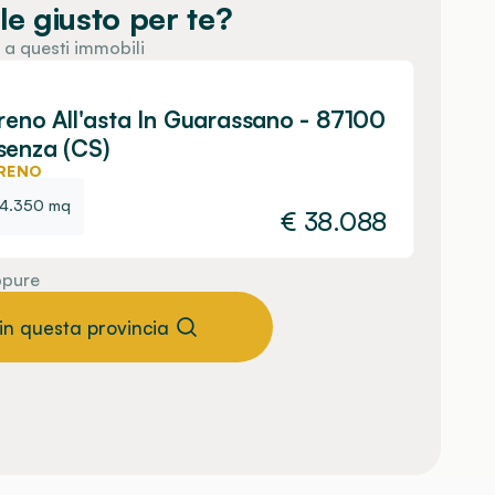
le giusto per te?
 a questi immobili
reno All'asta In Guarassano - 87100
senza (CS)
RENO
4.350 mq
€
38.088
pure
 in questa provincia