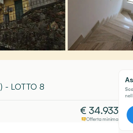
As
)
- LOTTO 8
Sco
nel
€
34.933
Offerta minima