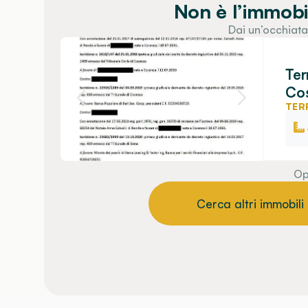
Non è l’immobi
Dai un’occhiata
Ter
Co
TER
Op
Cerca altri immobili