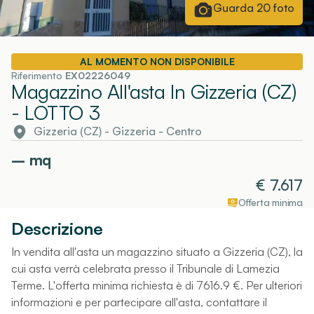
Guarda
20
foto
AL MOMENTO NON DISPONIBILE
Riferimento
EX02226049
Magazzino All'asta In Gizzeria (CZ)
- LOTTO 3
Gizzeria (CZ)
-
Gizzeria
- Centro
–
mq
€
7.617
Offerta minima
Descrizione
In vendita all'asta un magazzino situato a Gizzeria (CZ), la
cui asta verrà celebrata presso il Tribunale di Lamezia
Terme. L'offerta minima richiesta è di 7616.9 €. Per ulteriori
informazioni e per partecipare all'asta, contattare il