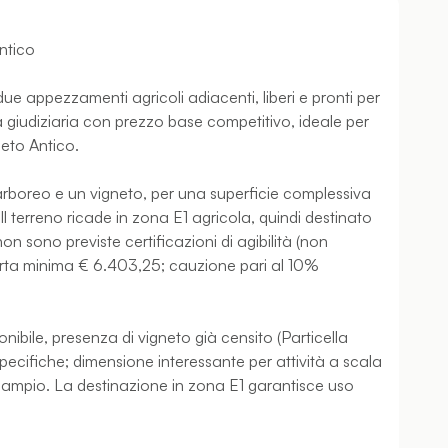
antico
due appezzamenti agricoli adiacenti, liberi e pronti per
a giudiziaria con prezzo base competitivo, ideale per
leto Antico.
boreo e un vigneto, per una superficie complessiva
Il terreno ricade in zona E1 agricola, quindi destinato
on sono previste certificazioni di agibilità (non
ferta minima € 6.403,25; cauzione pari al 10%
nibile, presenza di vigneto già censito (Particella
 specifiche; dimensione interessante per attività a scala
iù ampio. La destinazione in zona E1 garantisce uso