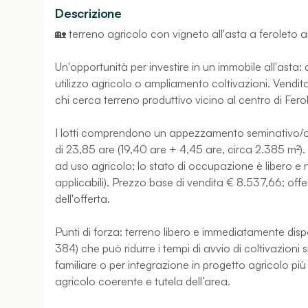
Descrizione
🏡 terreno agricolo con vigneto all'asta a feroleto 
Un'opportunità per investire in un immobile all'asta: 
utilizzo agricolo o ampliamento coltivazioni. Vendit
chi cerca terreno produttivo vicino al centro di Fero
I lotti comprendono un appezzamento seminativo/ar
di 23,85 are (19,40 are + 4,45 are, circa 2.385 m²). 
ad uso agricolo; lo stato di occupazione è libero e n
applicabili). Prezzo base di vendita € 8.537,66; of
dell'offerta.
Punti di forza: terreno libero e immediatamente dispo
384) che può ridurre i tempi di avvio di coltivazioni
familiare o per integrazione in progetto agricolo p
agricolo coerente e tutela dell’area.