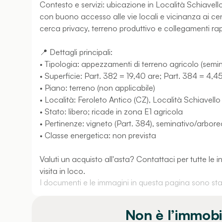
Contesto e servizi: ubicazione in Località Schiavell
con buono accesso alle vie locali e vicinanza ai centr
cerca privacy, terreno produttivo e collegamenti rapidi
📍 Dettagli principali:
• Tipologia: appezzamenti di terreno agricolo (semi
• Superficie: Part. 382 = 19,40 are; Part. 384 = 4,4
• Piano: terreno (non applicabile)
• Località: Feroleto Antico (CZ), Località Schiavello
• Stato: libero; ricade in zona E1 agricola
• Pertinenze: vigneto (Part. 384), seminativo/arbore
• Classe energetica: non prevista
Valuti un acquisto all'asta? Contattaci per tutte le
visita in loco.
I documenti e le immagini in questa pagina sono stati
Non è l’immobi