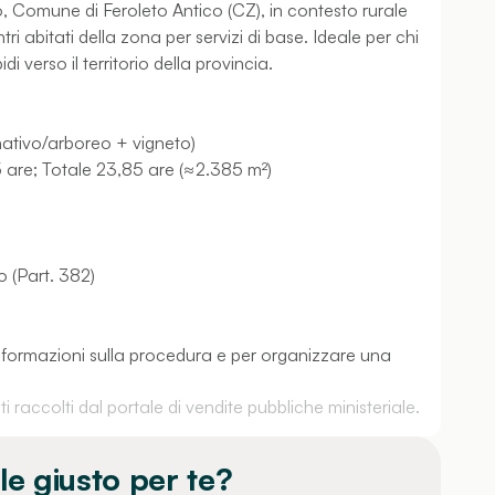
o, Comune di Feroleto Antico (CZ), in contesto rurale
i abitati della zona per servizi di base. Ideale per chi
 verso il territorio della provincia.
nativo/arboreo + vigneto)
5 are; Totale 23,85 are (≈2.385 m²)
o (Part. 382)
 informazioni sulla procedura e per organizzare una
 raccolti dal portale di vendite pubbliche ministeriale.
le giusto per te?