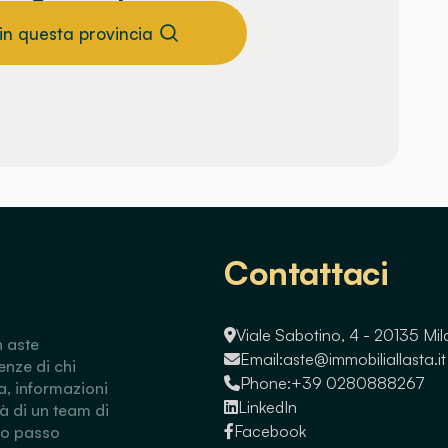
 in questa provincia
Contattaci
Viale Sabotino, 4 - 20135 Mi
n aste
Email:
aste@immobiliallasta.it
enze di chi
Phone:
+39 0280888267
a, informazioni
LinkedIn
tà di un team di
Facebook
so passo