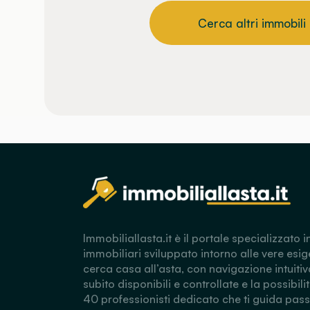
Cerca altri immobili
Immobiliallasta.it è il portale specializzato i
immobiliari sviluppato intorno alle vere esig
cerca casa all’asta, con navigazione intuitiv
subito disponibili e controllate e la possibili
40 professionisti dedicato che ti guida pas