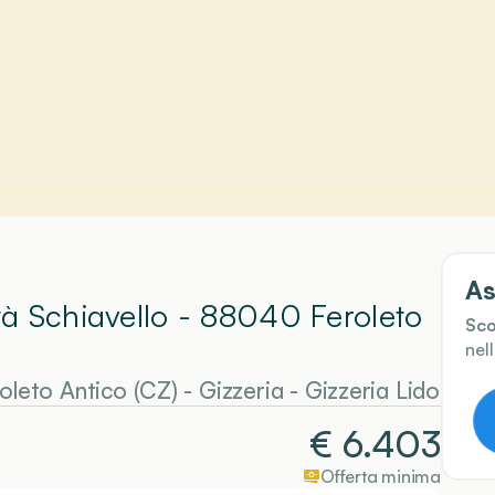
As
ità Schiavello - 88040 Feroleto
Sco
nel
oleto Antico (CZ)
-
Gizzeria
- Gizzeria Lido
€
6.403
Offerta minima