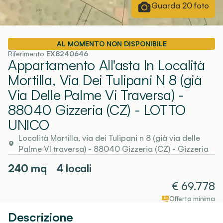
Guarda
20
foto
AL MOMENTO NON DISPONIBILE
Riferimento
EX8240646
Appartamento All'asta In Località
Mortilla, Via Dei Tulipani N 8 (già
Via Delle Palme Vi Traversa) -
88040 Gizzeria (CZ)
- LOTTO
UNICO
Località Mortilla, via dei Tulipani n 8 (già via delle
Palme VI traversa) - 88040 Gizzeria (CZ)
-
Gizzeria
240
mq
4 locali
€
69.778
Offerta minima
Descrizione