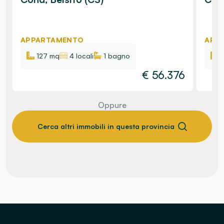
APPARTAMENTO
APP
127 mq
4 locali
1
bagno
€
56.376
Oppure
Cerca altri immobili in questa provincia