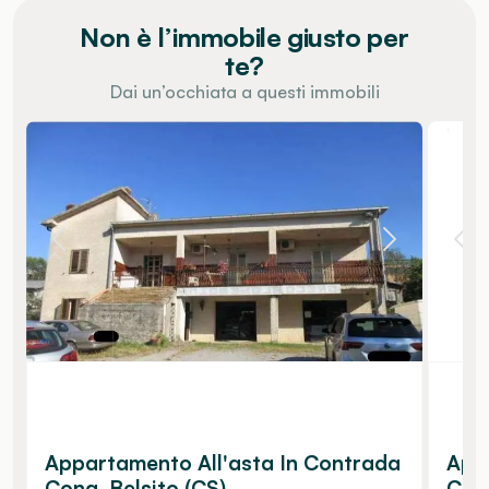
Non è l’immobile giusto per
te?
Dai un’occhiata a questi immobili
Appartamento All'asta In Contrada
Appa
Cona, Belsito (CS)
Cam