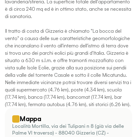
lavanderia/stireria. La superficie totale dell'appartamento
è di circa 240 mq ed è in ottimo stato, anche se necessita
di sanatoria.
Il tratto di costa di Gizzeria è chiamato "La bocca del
vento" a causa delle sue caratteristiche geomorfologiche
che incanalano il vento all'interno dell'istmo di terra dove
si trova uno dei parchi eolici più grandi d'Italia. Gizzeria è
situato a 630 m s.l.m. e offre tramonti mozzafiato con
vista sulle Isole Eolie, grazie alla sua posizione sui pendii
della valle del torrente Casale e sotto il colle Micatundu.
Nelle immediate vicinanze potrai trovare diversi servizi tra i
quali supermercato (4.76 km), poste (4.34 km), scuola
(17.74 km), banca (17.74 km), bancomat (17.74 km), bar
(17.74 km), fermata autobus (4.76 km), siti storici (6.26 km).
Mappa
Località Mortilla, via dei Tulipani n 8 (già via delle
Palme VI traversa) - 88040 Gizzeria (CZ) -