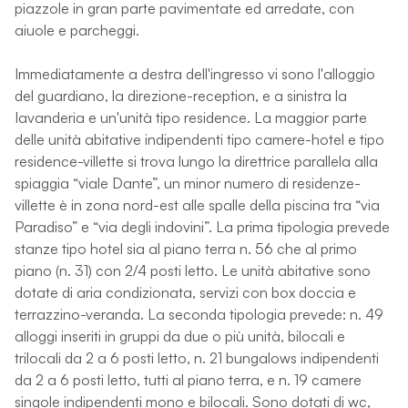
piazzole in gran parte pavimentate ed arredate, con
aiuole e parcheggi.
Immediatamente a destra dell'ingresso vi sono l'alloggio
del guardiano, la direzione-reception, e a sinistra la
Iavanderia e un'unità tipo residence. La maggior parte
delle unità abitative indipendenti tipo camere-hotel e tipo
residence-villette si trova lungo la direttrice parallela alla
spiaggia “viale Dante”, un minor numero di residenze-
villette è in zona nord-est alle spalle della piscina tra “via
Paradiso” e “via degli indovini”. La prima tipologia prevede
stanze tipo hotel sia al piano terra n. 56 che al primo
piano (n. 31) con 2/4 posti letto. Le unità abitative sono
dotate di aria condizionata, servizi con box doccia e
terrazzino-veranda. La seconda tipologia prevede: n. 49
alloggi inseriti in gruppi da due o più unità, bilocali e
trilocali da 2 a 6 posti letto, n. 21 bungalows indipendenti
da 2 a 6 posti letto, tutti al piano terra, e n. 19 camere
singole indipendenti mono e bilocali. Sono dotati di wc,