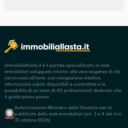
Immobiliallasta.it è il portale specializzato in aste
immobiliari sviluppato intorno alle vere esigenze di chi
cerca casa all’asta, con navigazione intuitiva,
informazioni subito disponibili e controllate e la
possibilità di un team di 40 professionisti dedicato che
ti guida passo passo
Autorizzazione Ministero della Giustizia per la
pubblicità delle aste immobiliari (art. 3 e 4 del d.m.
31 ottobre 2006)