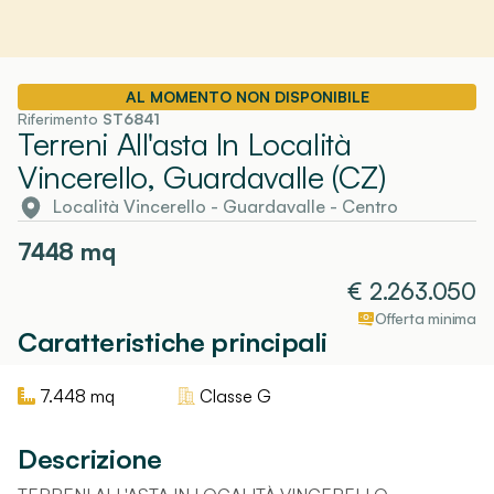
AL MOMENTO NON DISPONIBILE
Riferimento
ST6841
Terreni All'asta In Località
Vincerello, Guardavalle (CZ)
Località Vincerello
-
Guardavalle
- Centro
7448
mq
€
2.263.050
Offerta minima
Caratteristiche principali
7.448
mq
Classe
G
Descrizione