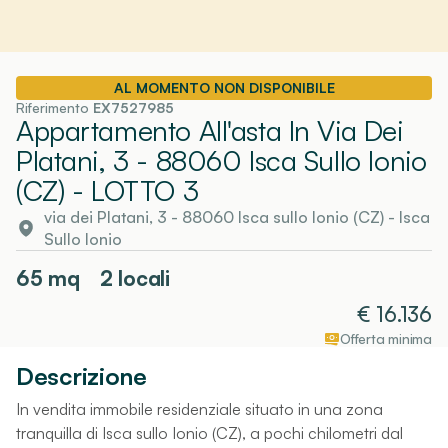
AL MOMENTO NON DISPONIBILE
Riferimento
EX7527985
Appartamento All'asta In Via Dei
Platani, 3 - 88060 Isca Sullo Ionio
(CZ)
- LOTTO 3
via dei Platani, 3 - 88060 Isca sullo Ionio (CZ)
-
Isca
Sullo Ionio
65
mq
2 locali
€
16.136
Offerta minima
Descrizione
In vendita immobile residenziale situato in una zona
tranquilla di Isca sullo Ionio (CZ), a pochi chilometri dal