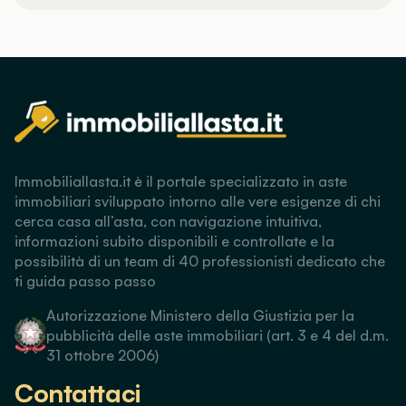
Immobiliallasta.it è il portale specializzato in aste
immobiliari sviluppato intorno alle vere esigenze di chi
cerca casa all’asta, con navigazione intuitiva,
informazioni subito disponibili e controllate e la
possibilità di un team di 40 professionisti dedicato che
ti guida passo passo
Autorizzazione Ministero della Giustizia per la
pubblicità delle aste immobiliari (art. 3 e 4 del d.m.
31 ottobre 2006)
Contattaci