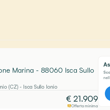
As
ione Marina - 88060 Isca Sullo
Sco
nel
nio (CZ)
-
Isca Sullo Ionio
€
21.909
Offerta minima