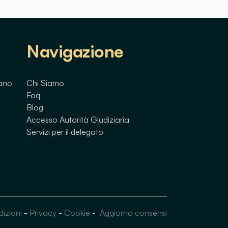
Navigazione
lano
Chi Siamo
Faq
Blog
Accesso Autorità Giudiziaria
Servizi per il delegato
dizioni
-
Privacy
-
Cookie
-
Aggiorna consensi