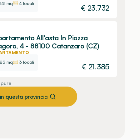
141 mq
4 locali
€
23.732
artamento All'asta In Piazza
agora, 4 - 88100 Catanzaro (CZ)
ARTAMENTO
83 mq
3 locali
€
21.385
pure
 in questa provincia