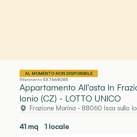
AL MOMENTO NON DISPONIBILE
Riferimento
EX7668085
Appartamento All'asta In Fraz
Ionio (CZ)
- LOTTO UNICO
Frazione Marina - 88060 Isca sullo Io
41
mq
1 locale