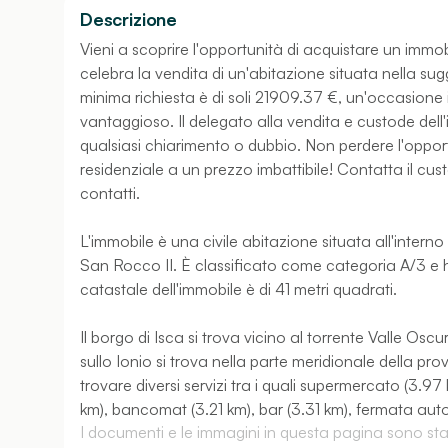
Descrizione
Vieni a scoprire l'opportunità di acquistare un immobi
celebra la vendita di un'abitazione situata nella sug
minima richiesta è di soli 21909.37 €, un'occasione
vantaggioso. Il delegato alla vendita e custode dell
qualsiasi chiarimento o dubbio. Non perdere l'opport
residenziale a un prezzo imbattibile! Contatta il cust
contatti.
L'immobile è una civile abitazione situata all'inte
San Rocco II. È classificato come categoria A/3 e h
catastale dell'immobile è di 41 metri quadrati.
Il borgo di Isca si trova vicino al torrente Valle Osc
sullo Ionio si trova nella parte meridionale della pr
trovare diversi servizi tra i quali supermercato (3.97
km), bancomat (3.21 km), bar (3.31 km), fermata autobu
I documenti e le immagini in questa pagina sono stati