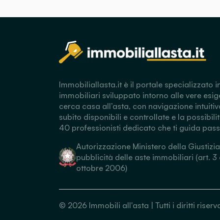
Immobiliallasta.it è il portale specializzato i
immobiliari sviluppato intorno alle vere esig
cerca casa all’asta, con navigazione intuitiv
subito disponibili e controllate e la possibili
40 professionisti dedicato che ti guida pas
Autorizzazione Ministero della Giustizia
pubblicità delle aste immobiliari (art. 3
ottobre 2006)
©
2026
Immobili all'asta | Tutti i diritti ris