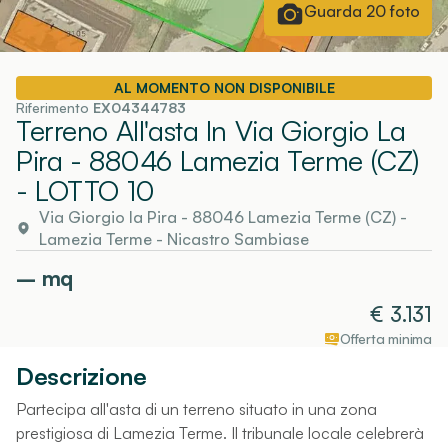
Guarda
20
foto
AL MOMENTO NON DISPONIBILE
Riferimento
EX04344783
Terreno All'asta In Via Giorgio La
Pira - 88046 Lamezia Terme (CZ)
- LOTTO 10
Via Giorgio la Pira - 88046 Lamezia Terme (CZ)
-
Lamezia Terme
- Nicastro Sambiase
–
mq
€
3.131
Offerta minima
Descrizione
Partecipa all'asta di un terreno situato in una zona
prestigiosa di Lamezia Terme. Il tribunale locale celebrerà