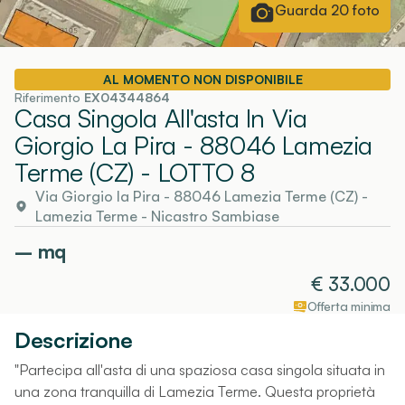
Guarda
20
foto
AL MOMENTO NON DISPONIBILE
Riferimento
EX04344864
Casa Singola All'asta In Via
Giorgio La Pira - 88046 Lamezia
Terme (CZ)
- LOTTO 8
Via Giorgio la Pira - 88046 Lamezia Terme (CZ)
-
Lamezia Terme
- Nicastro Sambiase
–
mq
€
33.000
Offerta minima
Descrizione
"Partecipa all'asta di una spaziosa casa singola situata in
una zona tranquilla di Lamezia Terme. Questa proprietà