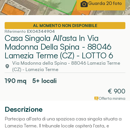
Guarda
20
foto
AL MOMENTO NON DISPONIBILE
Riferimento
EX04344904
Casa Singola All'asta In Via
Madonna Della Spina - 88046
Lamezia Terme (CZ)
- LOTTO 6
Via Madonna della Spina - 88046 Lamezia Terme
(CZ)
-
Lamezia Terme
190
mq
5+ locali
€
900
Offerta minima
Descrizione
Partecipa all'asta di una spaziosa casa singola situata a
Lamezia Terme. Il tribunale locale ospiterà l'asta, e