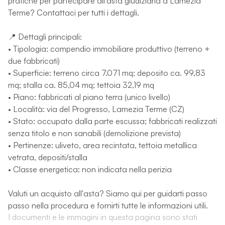
pratiche per partecipare all'asta giudiziaria a Lamezia
Terme? Contattaci per tutti i dettagli.
📍 Dettagli principali:
• Tipologia: compendio immobiliare produttivo (terreno +
due fabbricati)
• Superficie: terreno circa 7.071 mq; deposito ca. 99,83
mq; stalla ca. 85,04 mq; tettoia 32,19 mq
• Piano: fabbricati al piano terra (unico livello)
• Località: via del Progresso, Lamezia Terme (CZ)
• Stato: occupato dalla parte escussa; fabbricati realizzati
senza titolo e non sanabili (demolizione prevista)
• Pertinenze: uliveto, area recintata, tettoia metallica
vetrata, depositi/stalla
• Classe energetica: non indicata nella perizia
Valuti un acquisto all'asta? Siamo qui per guidarti passo
passo nella procedura e fornirti tutte le informazioni utili.
I documenti e le immagini in questa pagina sono stati