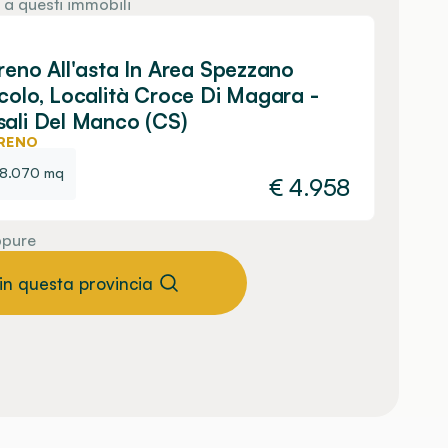
 a questi immobili
reno All'asta In Area Spezzano
colo, Località Croce Di Magara -
ali Del Manco (CS)
RENO
8.070 mq
€
4.958
pure
 in questa provincia