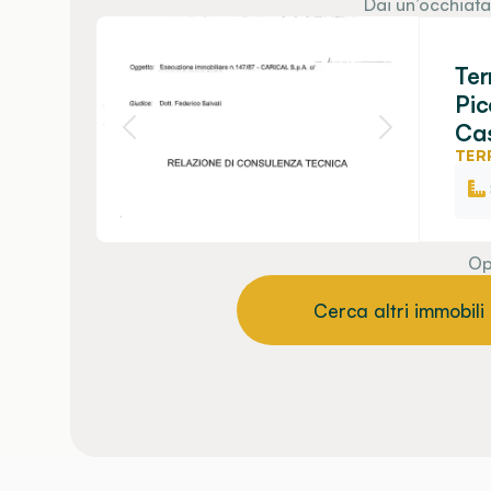
Dai un’occhiata
Ter
Pic
Cas
TER
Op
Cerca altri immobili