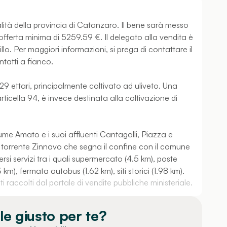
lità della provincia di Catanzaro. Il bene sarà messo
offerta minima di 5259.59 €. Il delegato alla vendita è
lo. Per maggiori informazioni, si prega di contattare il
ntatti a fianco.
,29 ettari, principalmente coltivato ad uliveto. Una
rticella 94, è invece destinata alla coltivazione di
 fiume Amato e i suoi affluenti Cantagalli, Piazza e
l torrente Zinnavo che segna il confine con il comune
rsi servizi tra i quali supermercato (4.5 km), poste
 km), fermata autobus (1.62 km), siti storici (1.98 km).
 raccolti dal portale di vendite pubbliche ministeriale.
le giusto per te?