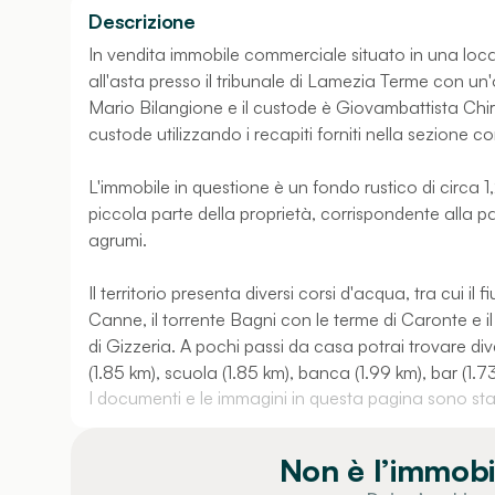
Descrizione
In vendita immobile commerciale situato in una loca
all'asta presso il tribunale di Lamezia Terme con un'
Mario Bilangione e il custode è Giovambattista Chiril
custode utilizzando i recapiti forniti nella sezione co
L'immobile in questione è un fondo rustico di circa 1
piccola parte della proprietà, corrispondente alla pa
agrumi.
Il territorio presenta diversi corsi d'acqua, tra cui il
Canne, il torrente Bagni con le terme di Caronte e i
di Gizzeria. A pochi passi da casa potrai trovare dive
(1.85 km), scuola (1.85 km), banca (1.99 km), bar (1.73
I documenti e le immagini in questa pagina sono stati
Non è l’immobi