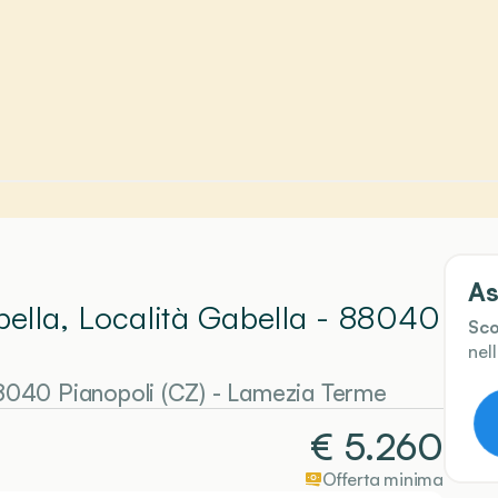
As
abella, Località Gabella - 88040
Sco
nel
88040 Pianopoli (CZ)
-
Lamezia Terme
€
5.260
Offerta minima