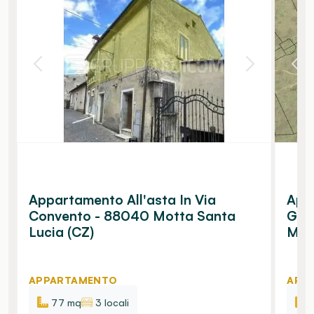
Appartamento All'asta In Via
App
Convento - 88040 Motta Santa
Giov
Lucia (CZ)
Man
APPARTAMENTO
APP
77 mq
3 locali