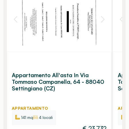
Appartamento All'asta In Via
Appa
Tommaso Campanella, 64 - 88040
Tom
Settingiano (CZ)
Sett
APPARTAMENTO
APP
141 mq
4 locali
€
23.732