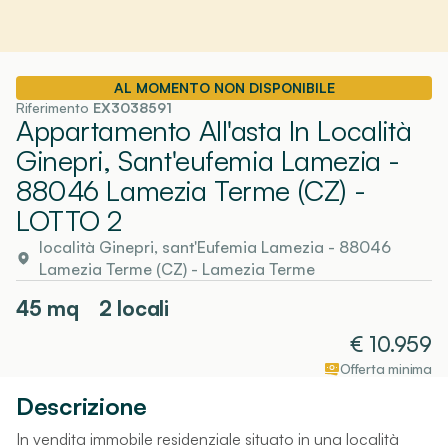
AL MOMENTO NON DISPONIBILE
Riferimento
EX3038591
Appartamento All'asta In Località
Ginepri, Sant'eufemia Lamezia -
88046 Lamezia Terme (CZ)
-
LOTTO 2
località Ginepri, sant'Eufemia Lamezia - 88046
Lamezia Terme (CZ)
-
Lamezia Terme
45
mq
2 locali
€
10.959
Offerta minima
Descrizione
In vendita immobile residenziale situato in una località