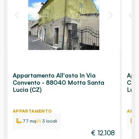
Appartamento All'asta In Via
Appa
Convento - 88040 Motta Santa
Con
Lucia (CZ)
Luci
APPARTAMENTO
APP
77 mq
3 locali
€
12.108