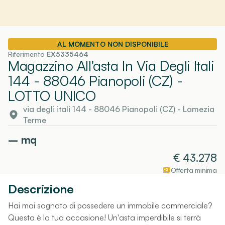
AL MOMENTO NON DISPONIBILE
Riferimento
EX5335464
Magazzino All'asta In Via Degli Itali
144 - 88046 Pianopoli (CZ)
-
LOTTO UNICO
via degli itali 144 - 88046 Pianopoli (CZ)
-
Lamezia
Terme
–
mq
€
43.278
Offerta minima
Descrizione
Hai mai sognato di possedere un immobile commerciale?
Questa è la tua occasione! Un'asta imperdibile si terrà