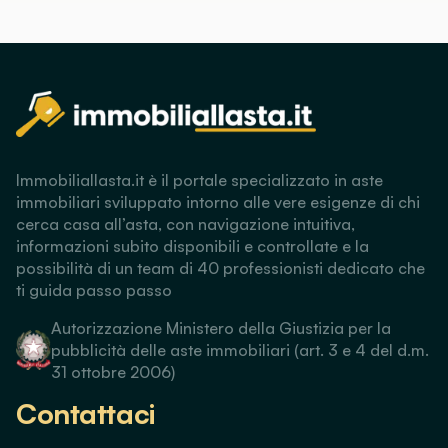
Immobiliallasta.it è il portale specializzato in aste
immobiliari sviluppato intorno alle vere esigenze di chi
cerca casa all’asta, con navigazione intuitiva,
informazioni subito disponibili e controllate e la
possibilità di un team di 40 professionisti dedicato che
ti guida passo passo
Autorizzazione Ministero della Giustizia per la
pubblicità delle aste immobiliari (art. 3 e 4 del d.m.
31 ottobre 2006)
Contattaci