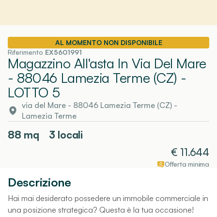
AL MOMENTO NON DISPONIBILE
Riferimento
EX5601991
Magazzino All'asta In Via Del Mare
- 88046 Lamezia Terme (CZ)
-
LOTTO 5
via del Mare - 88046 Lamezia Terme (CZ)
-
Lamezia Terme
88
mq
3 locali
€
11.644
Offerta minima
Descrizione
Hai mai desiderato possedere un immobile commerciale in
una posizione strategica? Questa è la tua occasione!