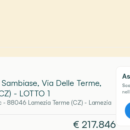
As
 Sambiase, Via Delle Terme,
Sco
CZ)
- LOTTO 1
nel
nc - 88046 Lamezia Terme (CZ)
-
Lamezia
€
217.846