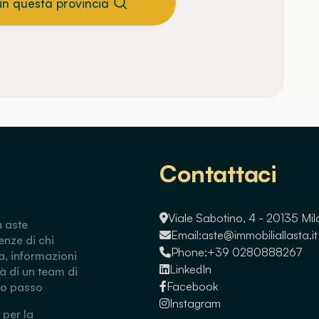
 in questa provincia
Contattaci
Viale Sabotino, 4 - 20135 Mi
n aste
Email:
aste@immobiliallasta.it
enze di chi
Phone:
+39 0280888267
a, informazioni
LinkedIn
tà di un team di
Facebook
so passo
Instagram
 per la