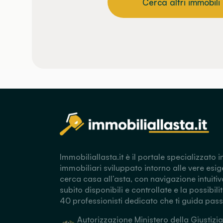
Cerca altri immobili
Immobiliallasta.it è il portale specializzato i
immobiliari sviluppato intorno alle vere esig
cerca casa all’asta, con navigazione intuitiv
subito disponibili e controllate e la possibili
40 professionisti dedicato che ti guida pas
Autorizzazione Ministero della Giustizia