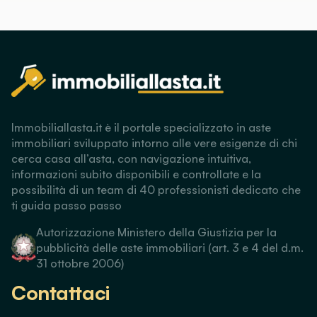
Immobiliallasta.it è il portale specializzato in aste
immobiliari sviluppato intorno alle vere esigenze di chi
cerca casa all’asta, con navigazione intuitiva,
informazioni subito disponibili e controllate e la
possibilità di un team di 40 professionisti dedicato che
ti guida passo passo
Autorizzazione Ministero della Giustizia per la
pubblicità delle aste immobiliari (art. 3 e 4 del d.m.
31 ottobre 2006)
Contattaci