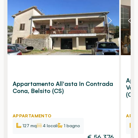
Appa
Appartamento All'asta In Contrada
Vall
Cona, Belsito (CS)
(CS)
APPARTAMENTO
APP
127 mq
4 locali
1
bagno
€
56.376