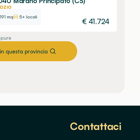
40 Marano Principato (CS)
OZIO
191 mq
5+ locali
€
41.724
pure
 in questa provincia
Contattaci