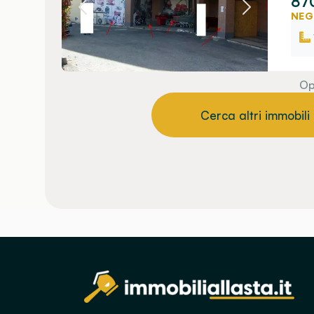
870
NEG
Op
Cerca altri immobili