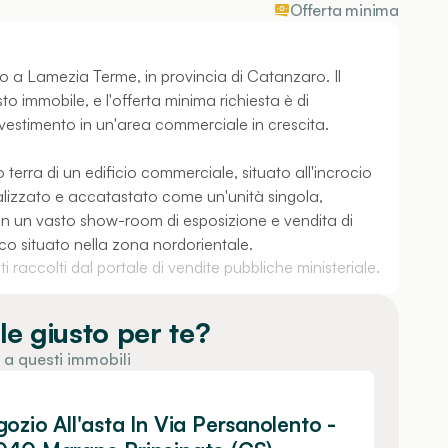
Offerta minima
ato a Lamezia Terme, in provincia di Catanzaro. Il
o immobile, e l'offerta minima richiesta è di
vestimento in un'area commerciale in crescita.
 terra di un edificio commerciale, situato all'incrocio
ealizzato e accatastato come un'unità singola,
3-4 in un vasto show-room di esposizione e vendita di
nico situato nella zona nordorientale.
 raccolti dal portale di vendite pubbliche ministeriale.
le giusto per te?
 a questi immobili
ozio All'asta In Via Persanolento -