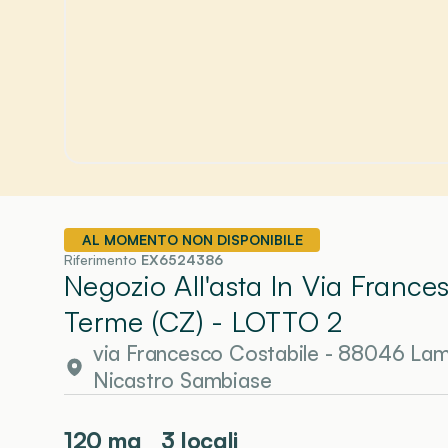
AL MOMENTO NON DISPONIBILE
Riferimento
EX6524386
Negozio All'asta In Via Franc
Terme (CZ)
- LOTTO 2
via Francesco Costabile - 88046 Lam
Nicastro Sambiase
120
mq
3 locali