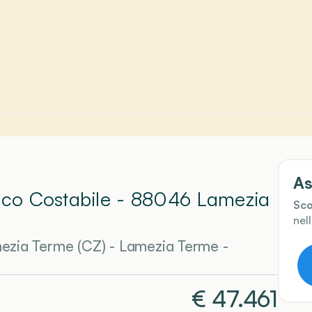
As
esco Costabile - 88046 Lamezia
Sco
nel
ezia Terme (CZ)
-
Lamezia Terme
-
€
47.461