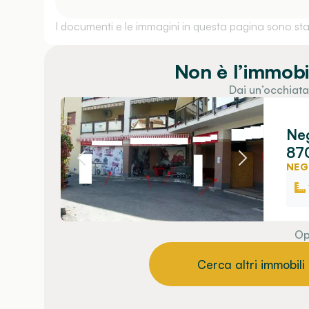
I documenti e le immagini in questa pagina sono stati
Non è l’immobi
Dai un’occhiata
Neg
870
NEG
Op
Cerca altri immobili