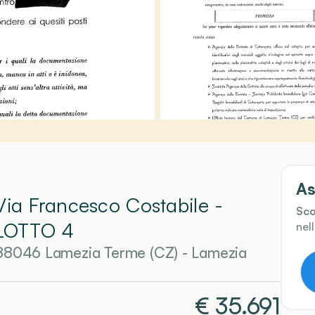
As
Via Francesco Costabile -
Sco
LOTTO 4
nel
 88046 Lamezia Terme (CZ)
-
Lamezia
€
35.691