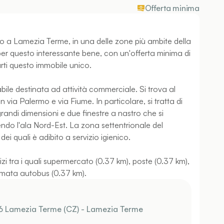
Offerta minima
ato a Lamezia Terme, in una delle zone più ambite della
 per questo interessante bene, con un'offerta minima di
rti questo immobile unico.
abile destinata ad attività commerciale. Si trova al
n via Palermo e via Fiume. In particolare, si tratta di
randi dimensioni e due finestre a nastro che si
endo l'ala Nord-Est. La zona settentrionale del
dei quali è adibito a servizio igienico.
izi tra i quali supermercato (0.37 km), poste (0.37 km),
ermata autobus (0.37 km).
6 Lamezia Terme (CZ) - Lamezia Terme