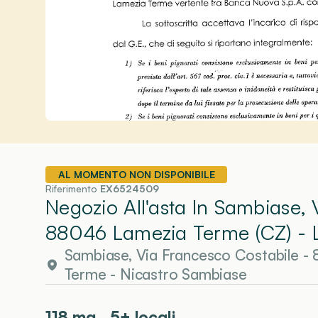
AL MOMENTO NON DISPONIBILE
Riferimento
EX6524509
Negozio All'asta In Sambiase, 
88046 Lamezia Terme (CZ)
- 
Sambiase, Via Francesco Costabile -
Terme
- Nicastro Sambiase
118
mq
5+ locali