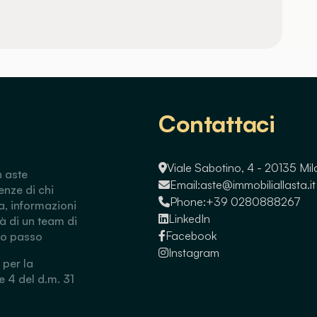
Contattaci
Viale Sabotino, 4 - 20135 Mi
n aste
Email:
aste@immobiliallasta.it
enze di chi
Phone:
+39 0280888267
a, informazioni
LinkedIn
tà di un team di
Facebook
so passo
Instagram
 per la
 e 4 del d.m. 31