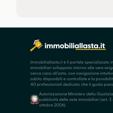
Immobiliallasta.it è il portale specializzato i
immobiliari sviluppato intorno alle vere esig
cerca casa all’asta, con navigazione intuitiv
subito disponibili e controllate e la possibili
40 professionisti dedicato che ti guida pas
Autorizzazione Ministero della Giustizia
pubblicità delle aste immobiliari (art. 3
ottobre 2006)