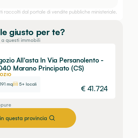
 raccolti dal portale di vendite pubbliche ministeriale.
le giusto per te?
 a questi immobili
ozio All'asta In Via Persanolento -
40 Marano Principato (CS)
OZIO
191 mq
5+ locali
€
41.724
pure
 in questa provincia