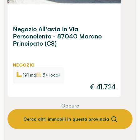
Negozio All'asta In Via
Persanolento - 87040 Marano
Principato (CS)
NEGOZIO
191 mq
5+ locali
€
41.724
Oppure
Cerca altri immobili in questa provincia