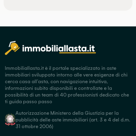
Immobiliallasta.it è il portale specializzato in aste
immobiliari sviluppato intorno alle vere esigenze di chi
cerca casa all’asta, con navigazione intuitiva,
informazioni subito disponibili e controllate e la
possibilità di un team di 40 professionisti dedicato che
ti guida passo passo
Autorizzazione Ministero della Giustizia per la
pubblicità delle aste immobiliari (art. 3 e 4 del d.m.
31 ottobre 2006)