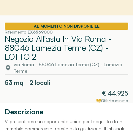
AL MOMENTO NON DISPONIBILE
Riferimento
EX6569000
Negozio All'asta In Via Roma -
88046 Lamezia Terme (CZ)
-
LOTTO 2
via Roma - 88046 Lamezia Terme (CZ)
-
Lamezia
Terme
53
mq
2 locali
€
44.925
Offerta minima
Descrizione
Vi presentiamo un'opportunità unica per l'acquisto di un
immobile commerciale tramite asta giudiziaria. Il tribunale