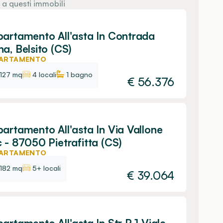
 a questi immobili
artamento All'asta In Contrada
a, Belsito (CS)
ARTAMENTO
127 mq
4 locali
1
bagno
€
56.376
artamento All'asta In Via Vallone
 - 87050 Pietrafitta (CS)
ARTAMENTO
182 mq
5+ locali
€
39.064