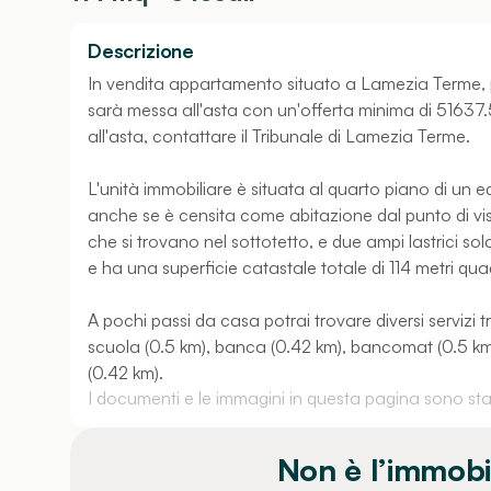
Descrizione
In vendita appartamento situato a Lamezia Terme, p
sarà messa all'asta con un'offerta minima di 51637.5
all'asta, contattare il Tribunale di Lamezia Terme.
L'unità immobiliare è situata al quarto piano di un e
anche se è censita come abitazione dal punto di vis
che si trovano nel sottotetto, e due ampi lastrici s
e ha una superficie catastale totale di 114 metri qua
A pochi passi da casa potrai trovare diversi servizi 
scuola (0.5 km), banca (0.42 km), bancomat (0.5 km), 
(0.42 km).
I documenti e le immagini in questa pagina sono stati
Non è l’immobi