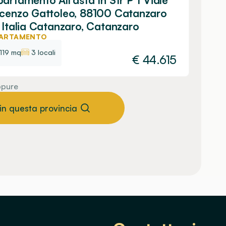
artamento All'asta In Str P 1 Viale
cenzo Gattoleo, 88100 Catanzaro
 Italia Catanzaro, Catanzaro
ARTAMENTO
119 mq
3 locali
€
44.615
pure
 in questa provincia