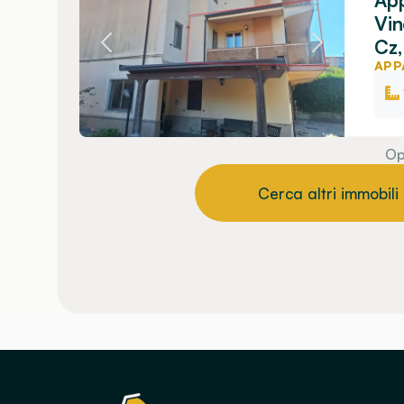
App
Vin
Cz,
APP
Op
Cerca altri immobili