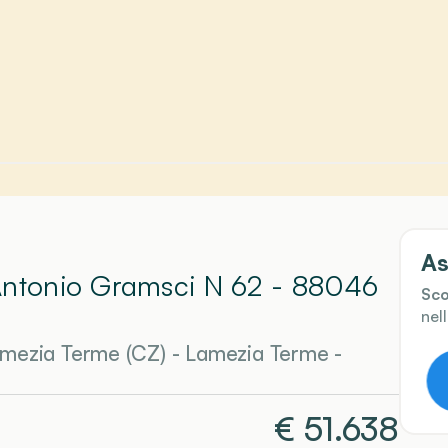
As
 Antonio Gramsci N 62 - 88046
Sco
1
nel
amezia Terme (CZ)
-
Lamezia Terme
-
€
51.638