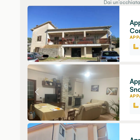
Dai un’occhiata
App
Con
APP
App
Snc
APP