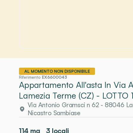
AL MOMENTO NON DISPONIBILE
Riferimento
EX6600043
Appartamento All'asta In Via
Lamezia Terme (CZ)
- LOTTO 
Via Antonio Gramsci n 62 - 88046 L
Nicastro Sambiase
114
mq
3 locali