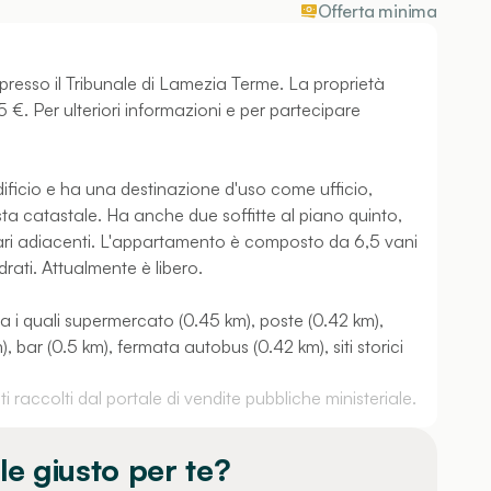
Offerta minima
resso il Tribunale di Lamezia Terme. La proprietà
 €. Per ulteriori informazioni e per partecipare
dificio e ha una destinazione d'uso come ufficio,
ta catastale. Ha anche due soffitte al piano quinto,
olari adiacenti. L'appartamento è composto da 6,5 vani
drati. Attualmente è libero.
tra i quali supermercato (0.45 km), poste (0.42 km),
bar (0.5 km), fermata autobus (0.42 km), siti storici
 raccolti dal portale di vendite pubbliche ministeriale.
le giusto per te?