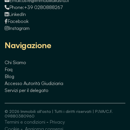
Email:
aste@immobiliallasta.it
Phone:
+39 0280888267
LinkedIn
Facebook
Instagram
Navigazione
Chi Siamo
Faq
Blog
Accesso Autorità Giudiziaria
Servizi per il delegato
©
2026
Immobili all'asta | Tutti i diritti riservati | P.IVA/C.F.
09880380960
Termini e condizioni
-
Privacy
Guarda immobili simili
Cookie
-
Aggiorna consensi