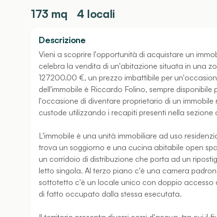
173
mq
4 locali
Descrizione
Vieni a scoprire l'opportunità di acquistare un immobi
celebra la vendita di un'abitazione situata in una zo
127200.00 €, un prezzo imbattibile per un'occasione
dell'immobile è Riccardo Folino, sempre disponibile
l'occasione di diventare proprietario di un immobile
custode utilizzando i recapiti presenti nella sezione
L'immobile è una unità immobiliare ad uso residenzial
trova un soggiorno e una cucina abitabile open spac
un corridoio di distribuzione che porta ad un riposti
letto singola. Al terzo piano c'è una camera padron
sottotetto c'è un locale unico con doppio accesso a
di fatto occupato dalla stessa esecutata.