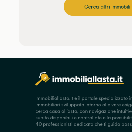
Cerca altri immobili
Immobiliallasta.it è il portale specializzato i
immobiliari sviluppato intorno alle vere esig
cerca casa all’asta, con navigazione intuitiv
subito disponibili e controllate e la possibili
40 professionisti dedicato che ti guida pas