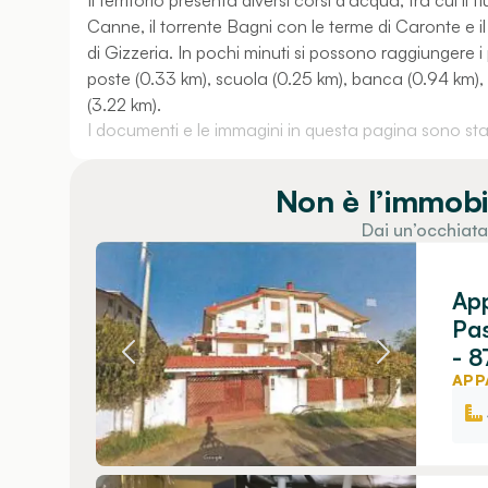
Il territorio presenta diversi corsi d'acqua, tra cui il
Canne, il torrente Bagni con le terme di Caronte e i
di Gizzeria. In pochi minuti si possono raggiungere i 
poste (0.33 km), scuola (0.25 km), banca (0.94 km), b
(3.22 km).
I documenti e le immagini in questa pagina sono stati
Non è l’immobi
Dai un’occhiata
App
Pas
- 8
APP