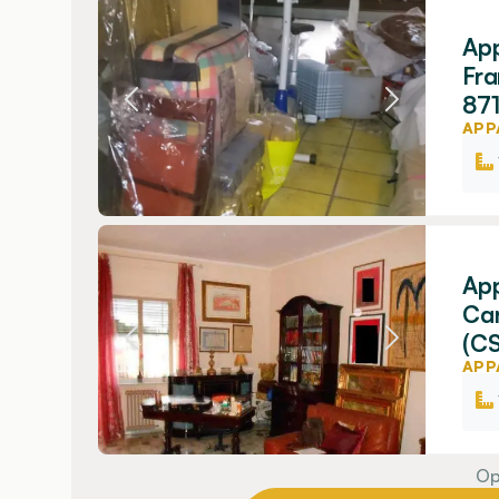
App
Fra
87
APP
App
Car
(CS
APP
Op