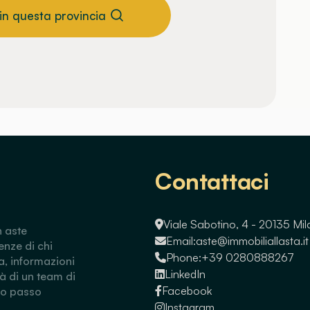
 in questa provincia
Contattaci
Viale Sabotino, 4 - 20135 Mi
n aste
Email:
aste@immobiliallasta.it
enze di chi
Phone:
+39 0280888267
a, informazioni
LinkedIn
tà di un team di
Facebook
so passo
Instagram