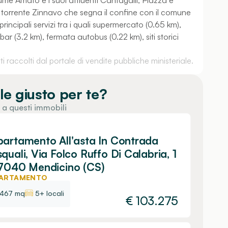
 fiume Amato e i suoi affluenti Cantagalli, Piazza e
l torrente Zinnavo che segna il confine con il comune
principali servizi tra i quali supermercato (0.65 km),
ar (3.2 km), fermata autobus (0.22 km), siti storici
 raccolti dal portale di vendite pubbliche ministeriale.
le giusto per te?
 a questi immobili
artamento All'asta In Contrada
quali, Via Folco Ruffo Di Calabria, 1
7040 Mendicino (CS)
ARTAMENTO
467 mq
5+ locali
€
103.275