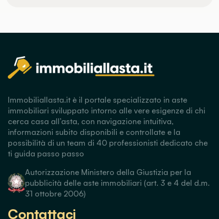
Immobiliallasta.it è il portale specializzato in aste
immobiliari sviluppato intorno alle vere esigenze di chi
cerca casa all’asta, con navigazione intuitiva,
informazioni subito disponibili e controllate e la
possibilità di un team di 40 professionisti dedicato che
ti guida passo passo
Autorizzazione Ministero della Giustizia per la
pubblicità delle aste immobiliari (art. 3 e 4 del d.m.
31 ottobre 2006)
Contattaci