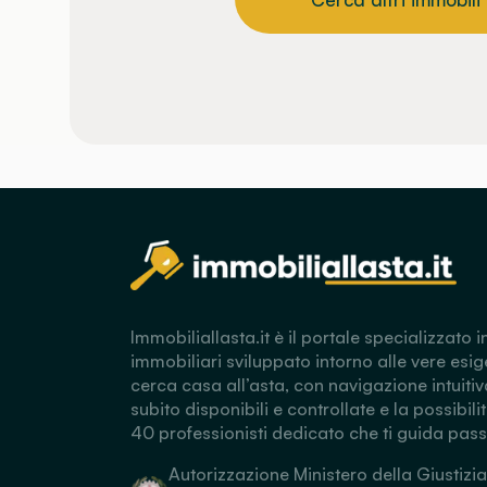
Immobiliallasta.it è il portale specializzato i
immobiliari sviluppato intorno alle vere esig
cerca casa all’asta, con navigazione intuitiv
subito disponibili e controllate e la possibili
40 professionisti dedicato che ti guida pas
Autorizzazione Ministero della Giustizia