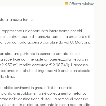
Offerta minima
sta a lamezia terme
 rappresenta un'opportunità interessante per chi
nel centro urbano di Lamezia Terme. La proprietà è il
ano, con comodo accesso carrabile da via G. Marconi.
, con struttura portante in cemento armato, altezze
i. La superficie commerciale omogeneizzata rilevata in
/2: 933 m²; rendita catastale € 2.987,49). L'accesso
errande metalliche di ingresso; vi è anche un piccolo
lla stima.
ile: pavimenti in gres, infissi in alluminio,
impianto di riscaldamento né collegamento metano;
iderare nella destinazione d'uso). La rampa di accesso
ù alto rispetto al piano), pertanto la piena accessibilità