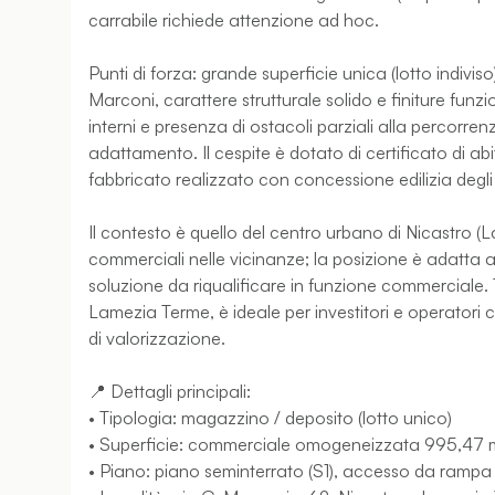
carrabile richiede attenzione ad hoc.
Punti di forza: grande superficie unica (lotto indivi
Marconi, carattere strutturale solido e finiture funzion
interni e presenza di ostacoli parziali alla percorren
adattamento. Il cespite è dotato di certificato di abita
fabbricato realizzato con concessione edilizia degli
Il contesto è quello del centro urbano di Nicastro (La
commerciali nelle vicinanze; la posizione è adatta a
soluzione da riqualificare in funzione commerciale. 
Lamezia Terme, è ideale per investitori e operatori
di valorizzazione.
📍 Dettagli principali:
• Tipologia: magazzino / deposito (lotto unico)
• Superficie: commerciale omogeneizzata 995,47 m
• Piano: piano seminterrato (S1), accesso da rampa