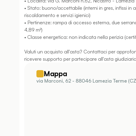
• Località: via G. Marconi n.62, Nicastro - Lamezia
• Stato: buono/accettabile (interni in gres, infissi in
riscaldamento e servizi igienici)
• Pertinenze: rampa di accesso esterna, due serrande
4,89 m²)
• Classe energetica: non indicata nella perizia (certi
Valuti un acquisto all'asta? Contattaci per approf
ricevere supporto per partecipare all'asta giudiziar
Mappa
via Marconi, 62 - 88046 Lamezia Terme (CZ