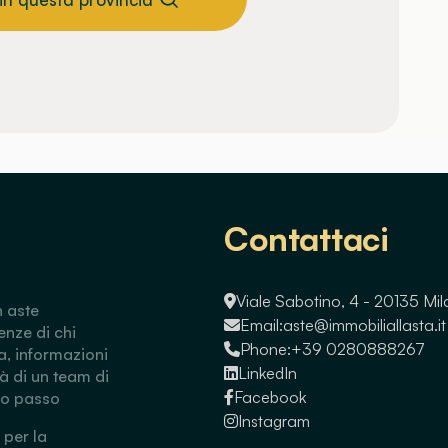
Contattaci
Viale Sabotino, 4 - 20135 Mi
n aste
Email:
aste@immobiliallasta.it
enze di chi
Phone:
+39 0280888267
a, informazioni
LinkedIn
tà di un team di
Facebook
so passo
Instagram
 per la