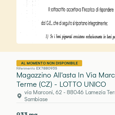
AL MOMENTO NON DISPONIBILE
Riferimento
EX7880935
Magazzino All'asta In Via Mar
Terme (CZ)
- LOTTO UNICO
via Marconi, 62 - 88046 Lamezia Te
Sambiase
933
mq