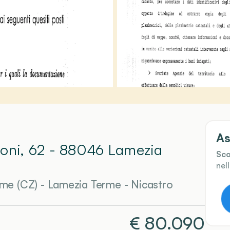
As
coni, 62 - 88046 Lamezia
Sco
nel
rme (CZ)
-
Lamezia Terme
- Nicastro
€
80.090