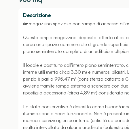
Descrizione
🏡 magazzino spazioso con rampa di accesso all'a
Questo ampio magazzino-deposito, offerto all'asta,
cerca uno spazio commerciale di grande superficie 
piano seminterrato completo di un edificio multipi
Il locale è costituito dall'intero piano seminterrato
interne utili (netta circa 3,30 m) e numerosi pilastr
perizia è pari a 995,47 m² (consistenza catastale C
avviene tramite rampa esterna a scendere con due s
ripostiglio accessorio (circa 4,89 m²) considerato ne
Lo stato conservativo è descritto come buono/accettab
illuminazione a neon funzionante. Non è presente 
manca il servizio igienico interno (criticità da cons
risulta intervallata da alcune gradinate (calpestio pi