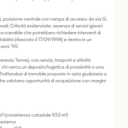
so), posizione centrale con rampa di accesso da via G.
ali. Criticità evidenziate: assenza di servizi igienici
za carrabile che potrebbero richiedere interventi di
bilità (rilasciato il 17/09/1998) e rientra in un
 anni ’90.
mezia Terme), con servizi, trasporti e attività
 chi cerca un deposito/logistica di prossimità o una
Trattandosi di immobile proposto in asta giudiziaria a
 che valutano opportunità di acquisizione con margini
² (consistenza catastale 933 m²)
 esterna