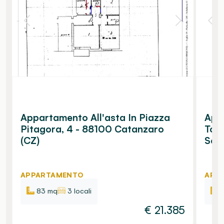
Appartamento All'asta In Piazza
Appa
Pitagora, 4 - 88100 Catanzaro
Tom
(CZ)
Sett
APPARTAMENTO
APP
83 mq
3 locali
€
21.385