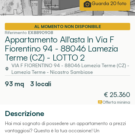
Guarda
20
foto
AL MOMENTO NON DISPONIBILE
Riferimento
EX8890908
Appartamento All'asta In Via F
Fiorentino 94 - 88046 Lamezia
Terme (CZ)
- LOTTO 2
VIA F FIORENTINO 94 - 88046 Lamezia Terme (CZ)
-
Lamezia Terme
- Nicastro Sambiase
93
mq
3 locali
€
25.360
Offerta minima
Descrizione
Hai mai sognato di possedere un appartamento a prezzi
vantaggiosi? Questa è la tua occasione! Un