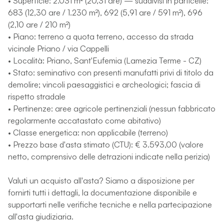
• Superficie: 2.031 m² (20,31 are) — suddivisi in particelle:
683 (12,30 are / 1.230 m²), 692 (5,91 are / 591 m²), 696
(2,10 are / 210 m²)
• Piano: terreno a quota terreno, accesso da strada
vicinale Priano / via Cappelli
• Località: Priano, Sant'Eufemia (Lamezia Terme - CZ)
• Stato: seminativo con presenti manufatti privi di titolo da
demolire; vincoli paesaggistici e archeologici; fascia di
rispetto stradale
• Pertinenze: aree agricole pertinenziali (nessun fabbricato
regolarmente accatastato come abitativo)
• Classe energetica: non applicabile (terreno)
• Prezzo base d'asta stimato (CTU): € 3.593,00 (valore
netto, comprensivo delle detrazioni indicate nella perizia)
Valuti un acquisto all'asta? Siamo a disposizione per
fornirti tutti i dettagli, la documentazione disponibile e
supportarti nelle verifiche tecniche e nella partecipazione
all'asta giudiziaria.