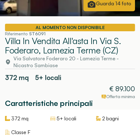
Guarda
14
foto
AL MOMENTO NON DISPONIBILE
Riferimento
ST6091
Villa In Vendita All'asta In Via S.
Foderaro, Lamezia Terme (CZ)
Via Salvatore Foderaro 20
-
Lamezia Terme
-
Nicastro Sambiase
372
mq
5+ locali
€
89.100
Offerta minima
Caratteristiche principali
372
mq
5+ locali
2
bagni
Classe
F