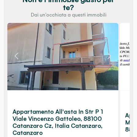
te?
Dai un’occhiata a questi immobili
Appartamento All'asta In Str P 1
App
Viale Vincenzo Gattoleo, 88100
Mula
Catanzaro Cz, Italia Catanzaro,
881
Catanzaro