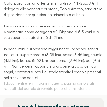
Catanzaro, con un'offerta minima di soli 44725.00 €. Il
delegato alla vendita e custode, Paola Arbitrio, sarà a tua
disposizione per qualsiasi chiarimento o dubbio.
L'immobile in questione è un edificio residenziale,
classificato come categoria A2. Dispone di 5,5 vani e la
sua superficie catastale è di 121 mq
In pochi minuti si possono raggiungere i principali servizi
tra i quali supermercato (8.58 km), poste (3.46 km), scuola
(4.13 km), banca (8.62 km), bancomat (9.94 km), bar (9.18
km). Non perdere l'opportunità di avere la casa dei tuoi
sogni, contatta subito il custode tramite i recapiti presenti
nella sezione contatti!
I documenti e le immagini in questa pagina sono stati
raccolti dal portale di vendite pubbliche ministeriale.
Non è l’immobile giusto per