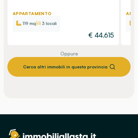
APPARTAMENTO
APP
119 mq
3 locali
€
44.615
Oppure
Cerca altri immobili in questa provincia