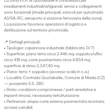
La zona P.I.P. di Quotabarile è consolidata per
insediamenti industriali/artigianali; servizi e collegamenti
sono funzionali (strade principali, svincoli per autostrada
A3/SA-RC, aeroporto e stazione ferroviaria della zona).
La posizione favorisce operazioni di logistica e
distribuzione sul territorio provinciale.
📍 Dettagli principali:
• Tipologia: capannone industriale (fabbricato D/7)
• Superficie: piano terra circa 2.446 mq; soppalco/uffici
circa 418 mq; corte pavimentata circa 4.834 mq;
superficie di stima 3.347,40 mq
• Piano: terra + soppalco (accesso scala in c.a.)
• Località: Contrada Quotabarile, Comune di Maida (CZ)
— prossimità S.S. 280
• Stato: condizioni compromesse / parti arredative e
impianti rimossi, necessaria ristrutturazione
• Pertinenze: ampia corte esterna pavimentata recintata,
accessi carrabili