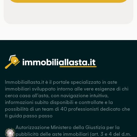
Immobiliallasta.it è il portale specializzato in aste
immobiliari sviluppato intorno alle vere esigenze di chi
cerca casa all’asta, con navigazione intuitiva,
informazioni subito disponibili e controllate e la
possibilità di un team di 40 professionisti dedicato che
ti guida passo passo
Autorizzazione Ministero della Giustizia per la
pubblicità delle aste immobiliari (art. 3 e 4 del d.m.