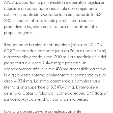
All'asta: opportunità per investitori e operatori logistici di
acquisire un capannone industriale con ampia area
esterna in contrada Quotabarile, a due passi dalla S.S.
280. Immobile all'asta ideale per chi cerca spazio
produttivo o logistico da ristrutturare e adattare alle
proprie esigenze.
Il capannone ha pianta rettangolare (lati circa 40,20 x
60,80 m) con due campate (una da 25 m e una da 15 m)
e altezza alla gronda circa 7,00 m. La superficie utile del
piano terra è di circa 2.446 mq; è presente un
soppalco/area uffici di circa 418 mq accessibile da scala
in c.a.; la corte esterna pavimentata di pertinenza misura
circa 4.834 mq. La stima commerciale complessiva è
riferita a una superficie di 3.347,40 mq. L’immobile è
censito al Catasto fabbricati come categoria D/7 (foglio 1
particella 95) con rendita riportata nella perizia.
Lo stato conservativo è complessivamente