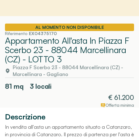
AL MOMENTO NON DISPONIBILE
Riferimento
EX04375170
Appartamento All'asta In Piazza F
Scerbo 23 - 88044 Marcellinara
(CZ)
- LOTTO 3
Piazza F Scerbo 23 - 88044 Marcellinara (CZ)
-
Marcellinara
- Gagliano
81
mq
3 locali
€
61.200
Offerta minima
Descrizione
In vendita all'asta un appartamento situato a Catanzaro,
in provincia di Catanzaro. Il prezzo di partenza per l'asta è