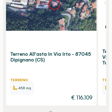
Terr
Terreno All'asta In Via Irto - 87045
Via 
Dipignano (CS)
Tav
TERRENO
TER
458 mq
€
116.109