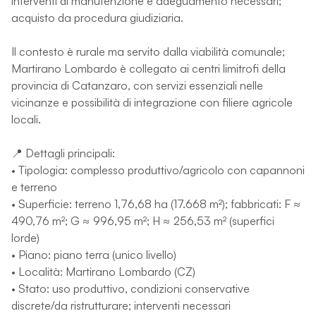
interventi di manutenzione e adeguamento necessari;
acquisto da procedura giudiziaria.
Il contesto è rurale ma servito dalla viabilità comunale;
Martirano Lombardo è collegato ai centri limitrofi della
provincia di Catanzaro, con servizi essenziali nelle
vicinanze e possibilità di integrazione con filiere agricole
locali.
📍 Dettagli principali:
• Tipologia: complesso produttivo/agricolo con capannoni
e terreno
• Superficie: terreno 1,76,68 ha (17.668 m²); fabbricati: F ≈
490,76 m²; G ≈ 996,95 m²; H ≈ 256,53 m² (superfici
lorde)
• Piano: piano terra (unico livello)
• Località: Martirano Lombardo (CZ)
• Stato: uso produttivo, condizioni conservative
discrete/da ristrutturare; interventi necessari