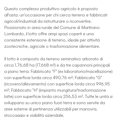
Questo complesso produttivo-agricolo è proposto
all'asta: un'occasione per chi cerca terreno e fabbricati
agricoli/industriali da ristrutturare o riconvertire.
Posizionato in area rurale del Comune di Martirano
Lombardo, il lotto offre ampi spazi coperti e una
consistente estensione di terreno, ideale per attività
zootecniche, agricole o trasformazione alimentare.
Il lotto è composto da terreno seminativo arborato di
circa 1,76,68 ha (17.668 m²) e da tre capannoni principali
a piano terra: Fabbricato "F" (ex laboratorio/macellazione)
con superficie lorda circa 490,76 m²; Fabbricato "G"
(ricovero/allevamento) con superficie lorda circa 996,95
m²; Fabbricato "H" (impianto mungitura/trasformazione
latte) con superficie lorda circa 256,53 m². Tutte le unità si
sviluppano su unico piano fuori terra e sono servite da
aree esterne di pertinenza utilizzabili per manovra,
stoccaggio e viabilità aziendale.