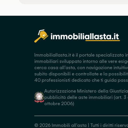
Immobiliallasta.it è il portale specializzato i
immobiliari sviluppato intorno alle vere esig
cerca casa all’asta, con navigazione intuitiv
subito disponibili e controllate e la possibili
40 professionisti dedicato che ti guida pas
Autorizzazione Ministero della Giustizia
pubblicità delle aste immobiliari (art. 3
ottobre 2006)
©
2026
Immobili all'asta | Tutti i diritti ris