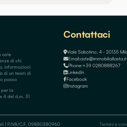
Contattaci
Viale Sabotino, 4 - 20135 Mi
n aste
Email:
aste@immobiliallasta.it
enze di chi
Phone:
+39 0280888267
a, informazioni
LinkedIn
tà di un team di
Facebook
so passo
Instagram
 per la
 e 4 del d.m. 31
ervati | P.IVA/C.F. 09880380960
Termini e con