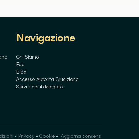
Navigazione
lano
Chi Siamo
Faq
Blog
Accesso Autorità Giudiziaria
Servizi per il delegato
dizioni
-
Privacy
-
Cookie
-
Aggiorna consensi