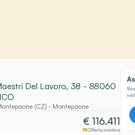
As
Maestri Del Lavoro, 38 - 88060
Sco
ICO
nel
 Montepaone (CZ)
-
Montepaone
€
116.411
Offerta minima