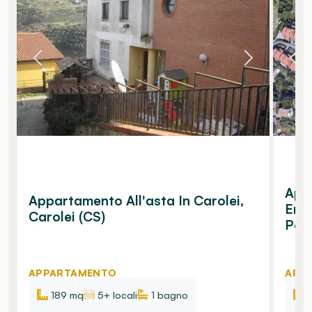
Appa
Appartamento All'asta In Carolei,
Enr
Carolei (CS)
Pasq
APPARTAMENTO
APP
189 mq
5+ locali
1
bagno