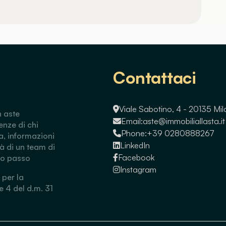
Contattaci
Viale Sabotino, 4 - 20135 Mi
n aste
Email:
aste@immobiliallasta.it
enze di chi
Phone:
+39 0280888267
a, informazioni
LinkedIn
tà di un team di
Facebook
so passo
Instagram
 per la
 e 4 del d.m. 31