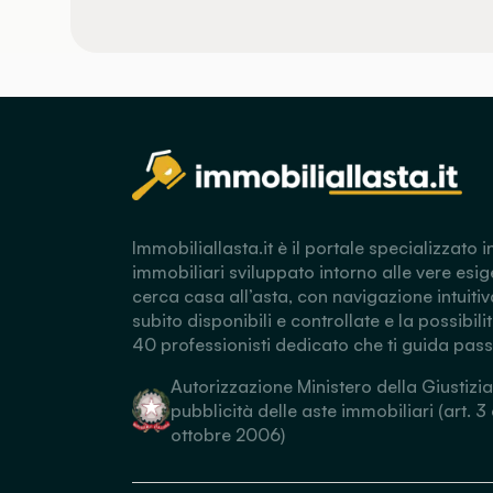
Immobiliallasta.it è il portale specializzato i
immobiliari sviluppato intorno alle vere esig
cerca casa all’asta, con navigazione intuitiv
subito disponibili e controllate e la possibili
40 professionisti dedicato che ti guida pas
Autorizzazione Ministero della Giustizia
pubblicità delle aste immobiliari (art. 3
ottobre 2006)