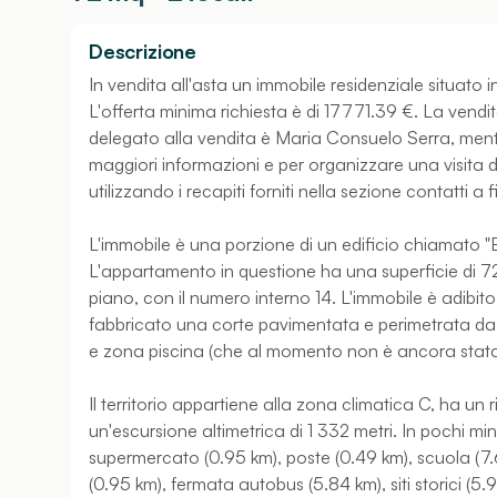
Descrizione
In vendita all'asta un immobile residenziale situato 
L'offerta minima richiesta è di 17771.39 €. La vendit
delegato alla vendita è Maria Consuelo Serra, mentr
maggiori informazioni e per organizzare una visita de
utilizzando i recapiti forniti nella sezione contatti a 
L'immobile è una porzione di un edificio chiamato "
L'appartamento in questione ha una superficie di 72 
piano, con il numero interno 14. L'immobile è adibito a
fabbricato una corte pavimentata e perimetrata da 
e zona piscina (che al momento non è ancora stata
Il territorio appartiene alla zona climatica C, ha un ri
un'escursione altimetrica di 1 332 metri. In pochi minu
supermercato (0.95 km), poste (0.49 km), scuola (7
(0.95 km), fermata autobus (5.84 km), siti storici (5.