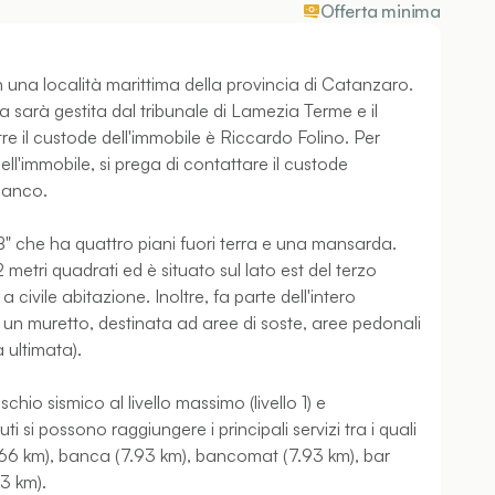
Offerta minima
in una località marittima della provincia di Catanzaro.
a sarà gestita dal tribunale di Lamezia Terme e il
e il custode dell'immobile è Riccardo Folino. Per
ll'immobile, si prega di contattare il custode
fianco.
B" che ha quattro piani fuori terra e una mansarda.
metri quadrati ed è situato sul lato est del terzo
 civile abitazione. Inoltre, fa parte dell'intero
un muretto, destinata ad aree di soste, aree pedonali
 ultimata).
schio sismico al livello massimo (livello 1) e
ti si possono raggiungere i principali servizi tra i quali
.66 km), banca (7.93 km), bancomat (7.93 km), bar
93 km).