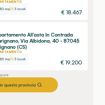
ARTAMENTO
83 mq
3 locali
€
18.467
artamento All'asta In Contrada
rignano, Via Albidona, 40 - 87045
ignano (CS)
ARTAMENTO
85 mq
3 locali
€
19.200
pure
 in questa provincia