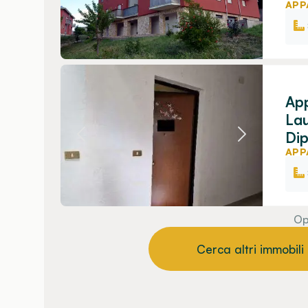
APP
App
Lau
Dip
APP
Op
Cerca altri immobili