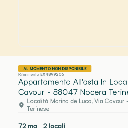
AL MOMENTO NON DISPONIBILE
Riferimento
EX4899206
Appartamento All'asta In Loca
Cavour - 88047 Nocera Terin
Località Marina de Luca, Via Cavour
Terinese
72
mq
2 locali