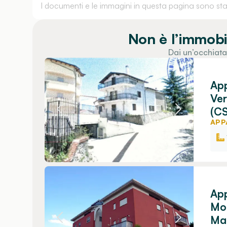
I documenti e le immagini in questa pagina sono stati
Non è l’immobi
Dai un’occhiata
App
Ver
(CS
APP
App
Mol
Mar