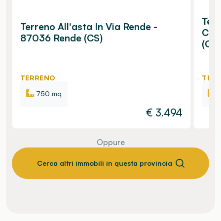
Terr
Terreno All'asta In Via Rende -
Calt
87036 Rende (CS)
(CS)
TERRENO
TER
750 mq
€
3.494
Oppure
Cerca altri immobili in questa provincia