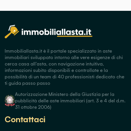
Immobiliallasta.it è il portale specializzato in aste
immobiliari sviluppato intorno alle vere esigenze di chi
cerca casa all’asta, con navigazione intuitiva,
informazioni subito disponibili e controllate e la
possibilità di un team di 40 professionisti dedicato che
ti guida passo passo
Autorizzazione Ministero della Giustizia per la
pubblicità delle aste immobiliari (art. 3 e 4 del d.m.
31 ottobre 2006)
Contattaci