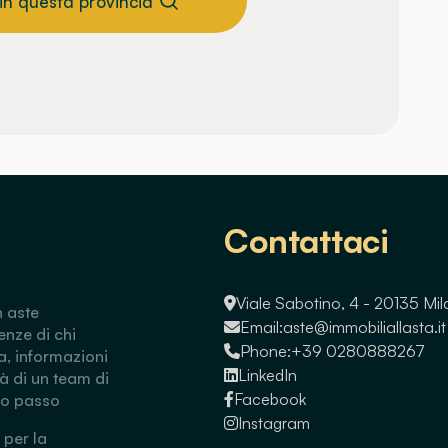
 in questa provincia
Contattaci
Viale Sabotino, 4 - 20135 Mi
n aste
Email:
aste@immobiliallasta.it
enze di chi
Phone:
+39 0280888267
a, informazioni
LinkedIn
tà di un team di
Facebook
so passo
Instagram
 per la