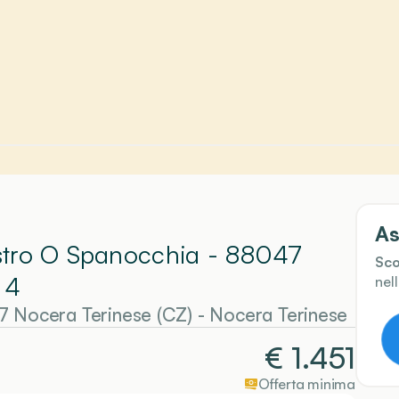
As
Destro O Spanocchia - 88047
Sco
 4
nel
7 Nocera Terinese (CZ)
-
Nocera Terinese
€
1.451
Offerta minima