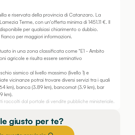
quilla e riservata della provincia di Catanzaro. La
 Lamezia Terme, con un'offerta minima di 1451.11 €. Il
isponibile per qualsiasi chiarimento o dubbio.
a fianco per maggiori informazioni.
ituato in una zona classificata come "E1 - Ambito
ioni agricole e risulta essere seminativo
schio sismico al livello massimo (livello 1) e
te vicinanze potrai trovare diversi servizi tra i quali
.64 km), banca (3.89 km), bancomat (3.9 km), bar
69 km).
 raccolti dal portale di vendite pubbliche ministeriale.
le giusto per te?