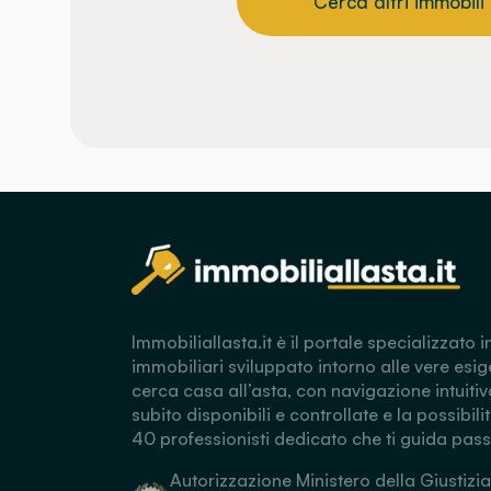
Cerca altri immobili
Immobiliallasta.it è il portale specializzato i
immobiliari sviluppato intorno alle vere esig
cerca casa all’asta, con navigazione intuitiv
subito disponibili e controllate e la possibili
40 professionisti dedicato che ti guida pas
Autorizzazione Ministero della Giustizia