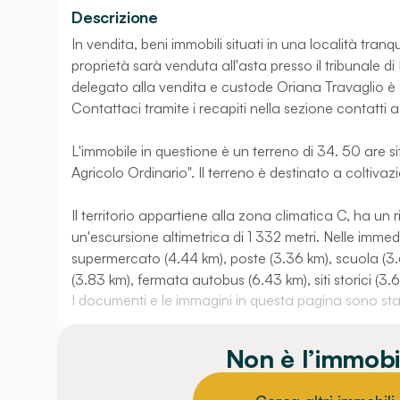
Descrizione
In vendita, beni immobili situati in una località tran
proprietà sarà venduta all'asta presso il tribunale di
delegato alla vendita e custode Oriana Travaglio è d
Contattaci tramite i recapiti nella sezione contatti 
L'immobile in questione è un terreno di 34. 50 are s
Agricolo Ordinario". Il terreno è destinato a coltivaz
Il territorio appartiene alla zona climatica C, ha un ri
un'escursione altimetrica di 1 332 metri. Nelle immedia
supermercato (4.44 km), poste (3.36 km), scuola (3
(3.83 km), fermata autobus (6.43 km), siti storici (3.
I documenti e le immagini in questa pagina sono stati
Non è l’immobi