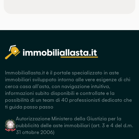
Immobiliallasta.it è il portale specializzato in aste
immobiliari sviluppato intorno alle vere esigenze di chi
cerca casa all’asta, con navigazione intuitiva,
informazioni subito disponibili e controllate e la
possibilità di un team di 40 professionisti dedicato che
ti guida passo passo
Autorizzazione Ministero della Giustizia per la
pubblicità delle aste immobiliari (art. 3 e 4 del d.m.
31 ottobre 2006)