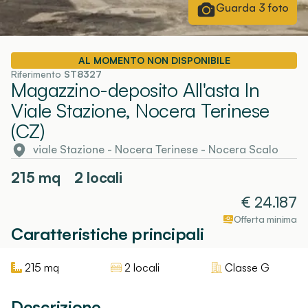
Guarda
3
foto
AL MOMENTO NON DISPONIBILE
Riferimento
ST8327
Magazzino-deposito All'asta In
Viale Stazione, Nocera Terinese
(CZ)
viale Stazione
-
Nocera Terinese
- Nocera Scalo
215
mq
2 locali
€
24.187
Offerta minima
Caratteristiche principali
215
mq
2 locali
Classe
G
Descrizione