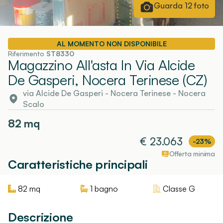
Guarda
12
foto
AL MOMENTO NON DISPONIBILE
Riferimento
ST8330
Magazzino All'asta In Via Alcide
De Gasperi, Nocera Terinese (CZ)
via Alcide De Gasperi
-
Nocera Terinese
- Nocera
Scalo
82
mq
€
23.063
-23%
Offerta minima
Caratteristiche principali
82
mq
1
bagno
Classe
G
Descrizione