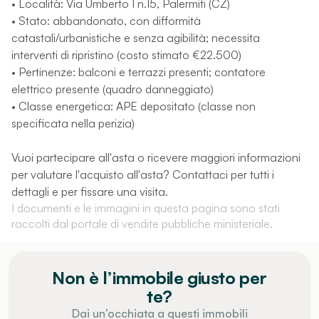
• Località: Via Umberto I n.15, Palermiti (CZ)
• Stato: abbandonato, con difformità
catastali/urbanistiche e senza agibilità; necessita
interventi di ripristino (costo stimato €22.500)
• Pertinenze: balconi e terrazzi presenti; contatore
elettrico presente (quadro danneggiato)
• Classe energetica: APE depositato (classe non
specificata nella perizia)
Vuoi partecipare all'asta o ricevere maggiori informazioni
per valutare l'acquisto all'asta? Contattaci per tutti i
dettagli e per fissare una visita.
I documenti e le immagini in questa pagina sono stati
raccolti dal portale di vendite pubbliche ministeriale.
Non è l’immobile giusto per
te?
Dai un’occhiata a questi immobili