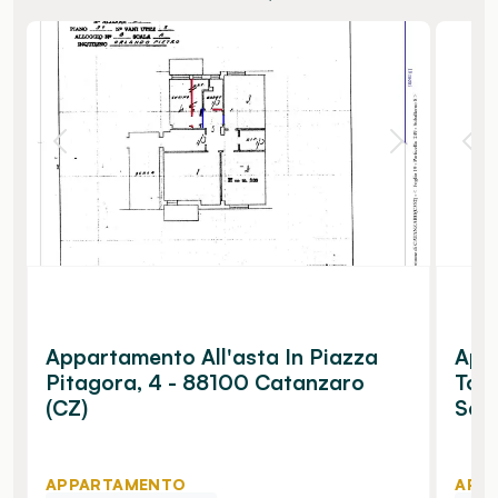
Appartamento All'asta In Piazza
Appa
Pitagora, 4 - 88100 Catanzaro
Tom
(CZ)
Sett
APPARTAMENTO
APP