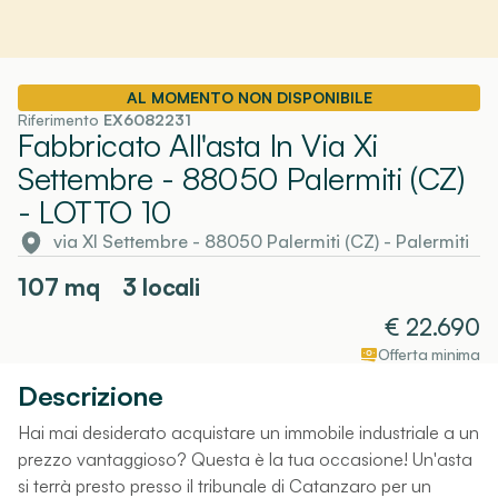
AL MOMENTO NON DISPONIBILE
Riferimento
EX6082231
Fabbricato All'asta In Via Xi
Settembre - 88050 Palermiti (CZ)
- LOTTO 10
via XI Settembre - 88050 Palermiti (CZ)
-
Palermiti
107
mq
3 locali
€
22.690
Offerta minima
Descrizione
Hai mai desiderato acquistare un immobile industriale a un
prezzo vantaggioso? Questa è la tua occasione! Un'asta
si terrà presto presso il tribunale di Catanzaro per un