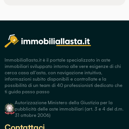
Immobiliallasta.it è il portale specializzato in aste
immobiliari sviluppato intorno alle vere esigenze di chi
cerca casa all’asta, con navigazione intuitiva,
informazioni subito disponibili e controllate e la
possibilità di un team di 40 professionisti dedicato che
ti guida passo passo
Autorizzazione Ministero della Giustizia per la
pubblicità delle aste immobiliari (art. 3 e 4 del d.m.
31 ottobre 2006)
Contattaci