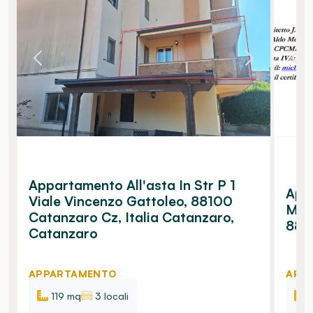
Appartamento All'asta In Str P 1
App
Viale Vincenzo Gattoleo, 88100
Mula
Catanzaro Cz, Italia Catanzaro,
881
Catanzaro
APPARTAMENTO
APP
119 mq
3 locali