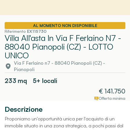
AL MOMENTO NON DISPONIBILE
Riferimento
EX115730
Villa All'asta In Via F Ferlaino N7 -
88040 Pianopoli (CZ)
- LOTTO
UNICO
Via F Ferlaino n7 - 88040 Pianopoli (CZ)
-
Pianopoli
233
mq
5+ locali
€
141.750
Offerta minima
Descrizione
Proponiamo un'opportunità unica per l'acquisto di un
immobile situato in una zona strategica, a pochi passi dal