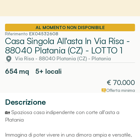
AL MOMENTO NON DISPONIBILE
Riferimento
EX04532608
Casa Singola All'asta In Via Risa -
88040 Platania (CZ)
- LOTTO 1
Via Risa - 88040 Platania (CZ)
-
Platania
654
mq
5+ locali
€
70.000
Offerta minima
Descrizione
🏡 Spaziosa casa indipendente con corte all'asta a
Platania
Immagina di poter vivere in una dimora ampia e versatile,