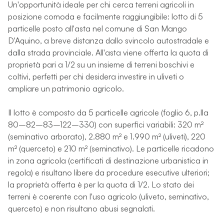
Un'opportunità ideale per chi cerca terreni agricoli in
posizione comoda e facilmente raggiungibile: lotto di 5
particelle posto all'asta nel comune di San Mango
D'Aquino, a breve distanza dallo svincolo autostradale e
dalla strada provinciale. All'asta viene offerta la quota di
proprietà pari a 1/2 su un insieme di terreni boschivi e
coltivi, perfetti per chi desidera investire in uliveti o
ampliare un patrimonio agricolo.
Il lotto è composto da 5 particelle agricole (foglio 6, p.lla
80–82–83–122–330) con superfici variabili: 320 m²
(seminativo arborato), 2.880 m² e 1.990 m² (uliveti), 220
m² (querceto) e 210 m² (seminativo). Le particelle ricadono
in zona agricola (certificati di destinazione urbanistica in
regola) e risultano libere da procedure esecutive ulteriori;
la proprietà offerta è per la quota di 1/2. Lo stato dei
terreni è coerente con l'uso agricolo (uliveto, seminativo,
querceto) e non risultano abusi segnalati.