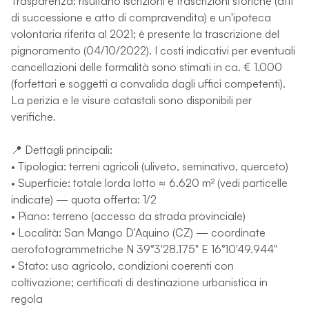
Trasparenza: risultano iscrizioni e trascrizioni storiche (atti
di successione e atto di compravendita) e un'ipoteca
volontaria riferita al 2021; è presente la trascrizione del
pignoramento (04/10/2022). I costi indicativi per eventuali
cancellazioni delle formalità sono stimati in ca. € 1.000
(forfettari e soggetti a convalida dagli uffici competenti).
La perizia e le visure catastali sono disponibili per
verifiche.
📍 Dettagli principali:
• Tipologia: terreni agricoli (uliveto, seminativo, querceto)
• Superficie: totale lorda lotto ≈ 6.620 m² (vedi particelle
indicate) — quota offerta: 1/2
• Piano: terreno (accesso da strada provinciale)
• Località: San Mango D'Aquino (CZ) — coordinate
aerofotogrammetriche N 39°3'28.175" E 16°10'49.944"
• Stato: uso agricolo, condizioni coerenti con
coltivazione; certificati di destinazione urbanistica in
regola