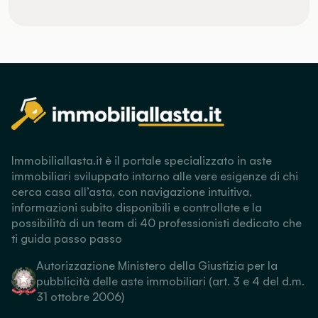
Immobiliallasta.it è il portale specializzato in aste
immobiliari sviluppato intorno alle vere esigenze di chi
cerca casa all’asta, con navigazione intuitiva,
informazioni subito disponibili e controllate e la
possibilità di un team di 40 professionisti dedicato che
ti guida passo passo
Autorizzazione Ministero della Giustizia per la
pubblicità delle aste immobiliari (art. 3 e 4 del d.m.
31 ottobre 2006)