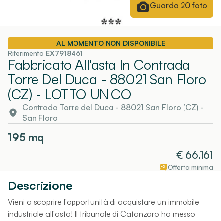
Guarda
20
foto
AL MOMENTO NON DISPONIBILE
Riferimento
EX7918461
Fabbricato All'asta In Contrada
Torre Del Duca - 88021 San Floro
(CZ)
- LOTTO UNICO
Contrada Torre del Duca - 88021 San Floro (CZ)
-
San Floro
195
mq
€
66.161
Offerta minima
Descrizione
Vieni a scoprire l'opportunità di acquistare un immobile
industriale all'asta! Il tribunale di Catanzaro ha messo